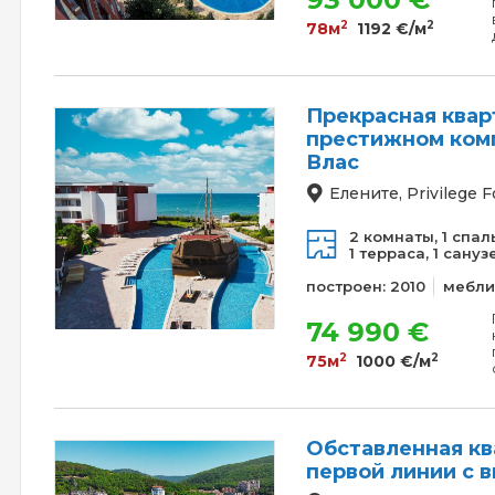
2
2
78м
1192 €/м
Прекрасная кварт
престижном комп
Влас
Елените, Privilege F
2 комнаты,
1 спал
1 терраса,
1 сануз
построен: 2010
мебли
74 990 €
2
2
75м
1000 €/м
Обставленная кв
первой линии с 