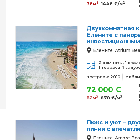
2
2
76м
1446 €/м
Двухкомнатная к
Елените с панор
инвестиционным
Елените, Atrium Be
2 комнаты,
1 спал
1 терраса,
1 сануз
построен: 2010
мебли
72 000 €
2
2
82м
878 €/м
Люкс и уют – дв
линии с впечатл
Елените, Amore Be