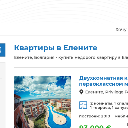
Хочу
Квартиры в Елените
Елените, Болгария - купить недорого квартиру в Ел
Двухкомнатная к
первоклассном м
Елените, Privilege F
2 комнаты,
1 спал
1 терраса,
1 сануз
построен: 2010
мебли
93 000 €