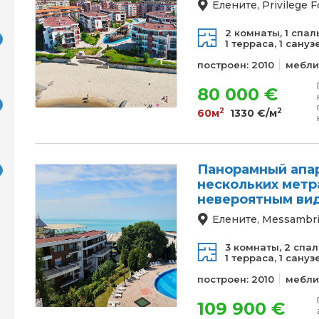
Елените, Privilege F
2 комнаты,
1 спал
1 терраса,
1 сануз
построен: 2010
мебли
80 000 €
2
2
60м
1330 €/м
Панорамный апар
нескольких метр
невероятным вид
Елените, Messambri
3 комнаты,
2 спал
1 терраса,
1 сануз
построен: 2010
мебли
109 900 €