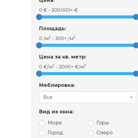
Цена:
0 €
-
300 000+ €
Площадь:
2
2
0 /м
-
300+ /м
Цена за кв. метр:
2
2
0 €/м
-
2000+ €/м
Меблировка:
Все
Вид из окна:
Море
Горы
Город
Озеро