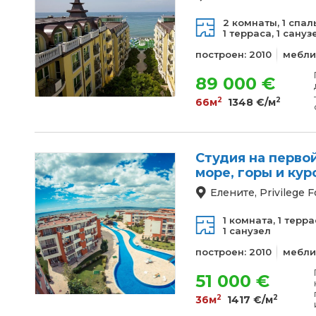
2 комнаты,
1 спал
1 терраса,
1 сануз
построен: 2010
мебли
89 000 €
2
2
66м
1348 €/м
Студия на первой
море, горы и ку
Елените, Privilege F
1 комната,
1 терра
1 санузел
построен: 2010
мебли
51 000 €
2
2
36м
1417 €/м