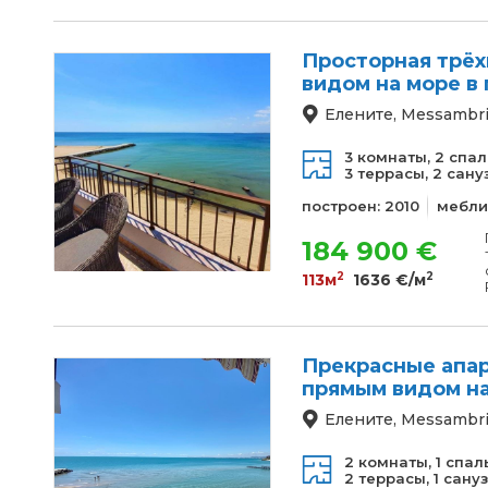
Просторная трёх
видом на море в
Елените, Messambri
3 комнаты,
2 спал
3 террасы,
2 сану
построен: 2010
мебли
184 900 €
2
2
113м
1636 €/м
Прекрасные апар
прямым видом н
Елените, Messambri
2 комнаты,
1 спал
2 террасы,
1 сану