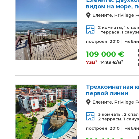
Елените: Двухко
видом на море, 
Елените, Privilege F
2 комнаты,
1 спал
1 терраса,
1 сануз
построен: 2010
мебли
109 000 €
2
2
73м
1493 €/м
Трехкомнатная к
первой линии
Елените, Privilege F
3 комнаты,
2 спал
2 террасы,
1 сану
построен: 2010
мебли