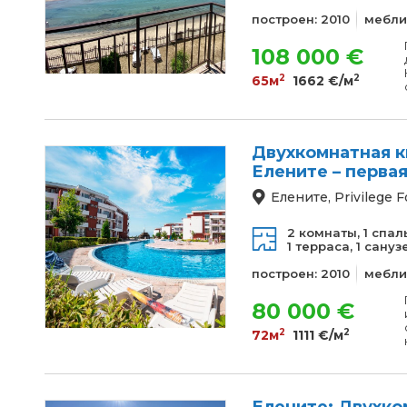
построен: 2010
мебли
108 000 €
2
2
65м
1662 €/м
Двухкомнатная кв
Елените – перва
Елените, Privilege F
2 комнаты,
1 спал
1 терраса,
1 сануз
построен: 2010
мебли
80 000 €
2
2
72м
1111 €/м