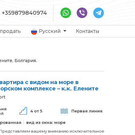
+359879840974
 продать
Русский
Контакты
ените, Болгария.
вартира с видом на море в
орском комплексе – к.к. Елените
ort
ьня
4 от 5
Первая линия
ел
рованная
вид из окна: море
Представляем вашему вниманию исключительное