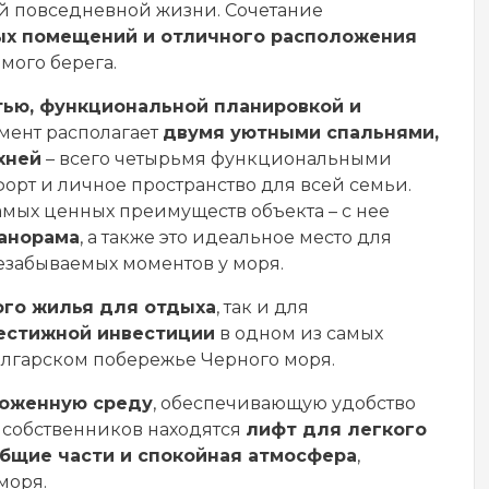
й повседневной жизни. Сочетание
ых помещений и отличного расположения
мого берега.
ью, функциональной планировкой и
амент располагает
двумя уютными спальнями,
хней
– всего четырьмя функциональными
т и личное пространство для всей семьи.
амых ценных преимуществ объекта – с нее
анорама
, а также это идеальное место для
езабываемых моментов у моря.
го жилья для отдыха
, так и для
естижной инвестиции
в одном из самых
лгарском побережье Черного моря.
хоженную среду
, обеспечивающую удобство
 собственников находятся
лифт для легкого
бщие части и спокойная атмосфера
,
моря.