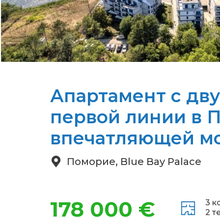
Апартамент с дв
первой линии в 
впечатляющей м
Поморие, Blue Bay Palace
178 000 €
3 к
2 т