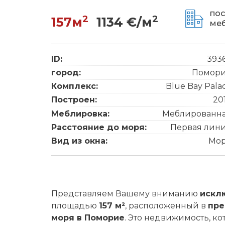
пос
2
2
157м
1134 €/м
ме
ID:
393
город:
Помор
Комплекс:
Blue Bay Pala
Построен:
20
Меблировка:
Меблированн
Расстояние до моря:
Первая лин
Вид из окна:
Мо
Представляем Вашему вниманию
искл
площадью
157 м²
, расположенный в
пре
моря в Поморие
. Это недвижимость, ко