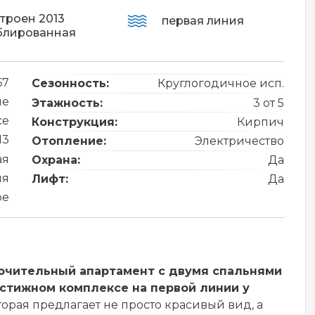
троен 2013
первая линия
блированная
67
Сезонность:
Круглогодичное исп.
ие
Этажность:
3 от 5
ce
Конструкция:
Кирпич
13
Отопление:
Электричество
ая
Охрана:
Да
ия
Лифт:
Да
ре
ючительный апартамент с двумя спальнями
стижном комплексе на первой линии у
торая предлагает не просто красивый вид, а