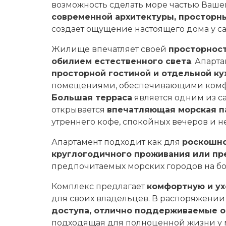
возможность сделать море частью Ваше
современной архитектуры, просторн
создает ощущение настоящего дома у са
Жилище впечатляет своей
просторност
обилием естественного света
. Апарт
просторной гостиной и отдельной ку
помещениями, обеспечивающими комфор
Большая терраса
является одним из с
открывается
впечатляющая морская п
утреннего кофе, спокойных вечеров и н
Апартамент подходит как для
роскошно
круглогодичного проживания или пр
предпочитаемых морских городов на бо
Комплекс предлагает
комфортную и у
для своих владельцев. В распоряжении
доступа, отлично поддерживаемые о
подходящая для полноценной жизни у 