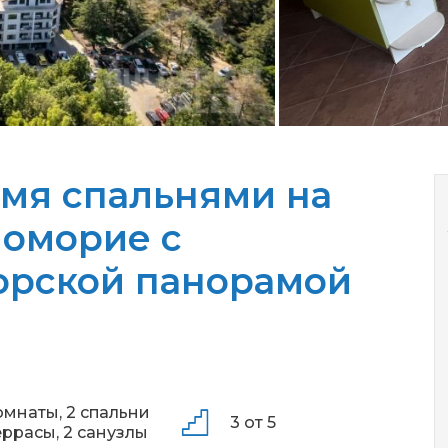
умя спальнями на
Поморие с
орской панорамой
омнаты,
2 спальни
3 от 5
еррасы,
2 санузлы