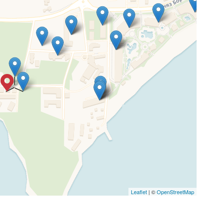
Leaflet
| ©
OpenStreetMap