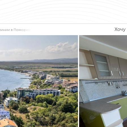
Хочу
й линии в Поморие с впечатляющей морской панорамой