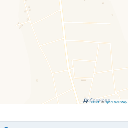
Leaflet
| ©
OpenStreetMap