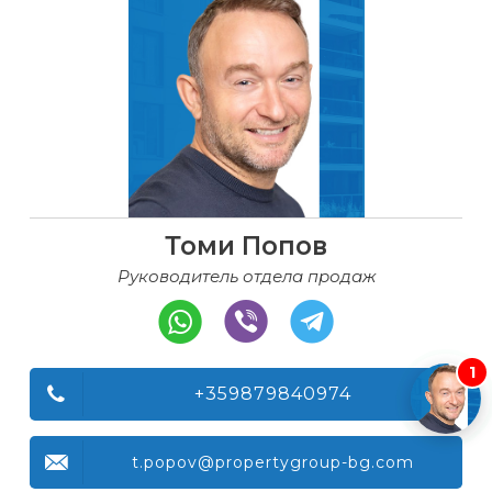
Томи Попов
Руководитель отдела продаж
1
+359879840974
t.popov@propertygroup-bg.com