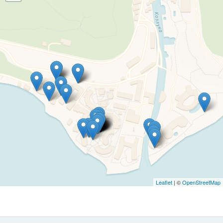
Leaflet
| ©
OpenStreetMap