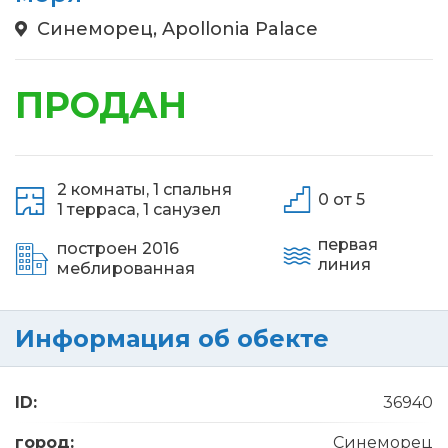
Синеморец, Apollonia Palace
ПРОДАН
2 комнаты,
1 спальня
0 от 5
1 терраса,
1 санузел
первая
построен 2016
линия
меблированная
Информация об обекте
ID:
36940
город:
Синеморец