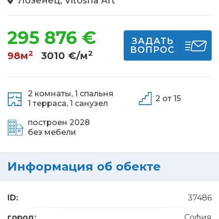
Лозенец, Vitosha Art
295 876 €
ЗАДАТЬ
ВОПРОС
2
2
98м
3010 €/м
2 комнаты,
1 спальня
2 от 15
1 терраса,
1 санузел
построен 2028
без мебели
Информация об обекте
ID:
37486
город:
София