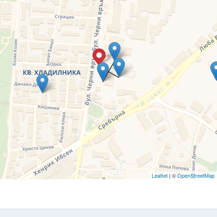
Leaflet
| ©
OpenStreetMap