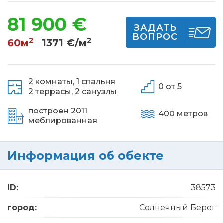
81 900 €
ЗАДАТЬ
ВОПРОС
2
2
60м
1371 €/м
2 комнаты,
1 спальня
0 от 5
2 террасы,
2 санузлы
построен 2011
400 метров
меблированная
Информация об обекте
ID:
38573
город:
Солнечный Берег