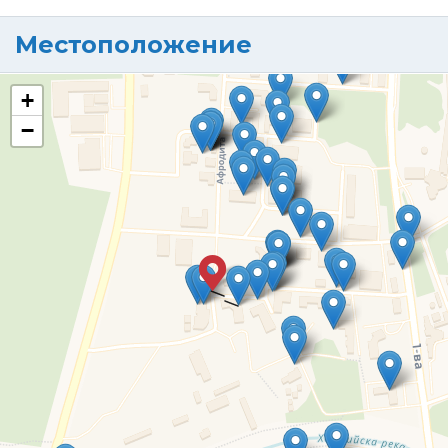
Местоположение
+
−