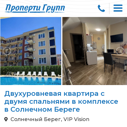
Двухуровневая квартира с
двумя спальнями в комплексе
в Солнечном Береге
Солнечный Берег, VIP Vision