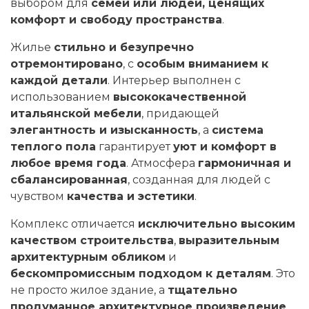
выбором для
семей или людей, ценящих
комфорт и свободу пространства
.
Жилье
стильно и безупречно
отремонтировано
, с
особым вниманием к
каждой детали
. Интерьер выполнен с
использованием
высококачественной
итальянской мебели
, придающей
элегантность и изысканность
, а
система
теплого пола
гарантирует
уют и комфорт в
любое время года
. Атмосфера
гармоничная и
сбалансированная
, созданная для людей с
чувством
качества и эстетики
.
Комплекс отличается
исключительно высоким
качеством строительства
,
выразительным
архитектурным обликом
и
бескомпромиссным подходом к деталям
. Это
не просто жилое здание, а
тщательно
продуманное архитектурное произведение
,