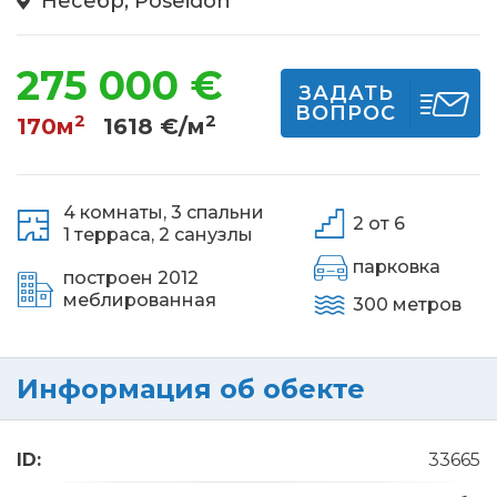
Несебр, Poseidon
275 000 €
ЗАДАТЬ
ВОПРОС
2
2
170м
1618 €/м
4 комнаты,
3 спальни
2 от 6
1 терраса,
2 санузлы
парковка
построен 2012
меблированная
300 метров
Информация об обекте
ID:
33665