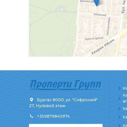
К
К
Бургас 8000, ул. "Софроний"
а
27, Нулевой этаж
К
+359879840974
К
К