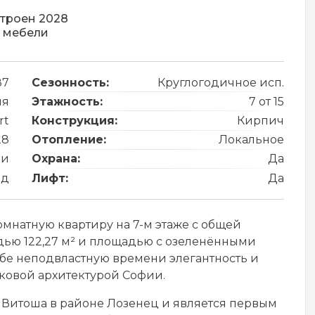
троен 2028
 мебели
87
Сезонность:
Круглогодичное исп.
ия
Этажность:
7 от 15
rt
Конструкция:
Кирпич
28
Отопление:
Локальное
ли
Охрана:
Да
од
Лифт:
Да
натную квартиру на 7-м этаже с общей
дью 122,27 м² и площадью с озеленёнными
себе неподвластную времени элегантность и
ковой архитектурой Софии.
Витоша в районе Лозенец и является первым