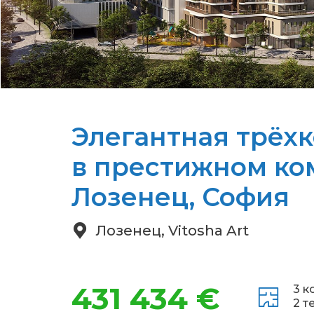
Элегантная трёх
в престижном ко
Лозенец, София
Лозенец, Vitosha Art
431 434 €
3 к
2 т