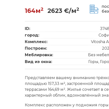
пос
2
2
164м
2623 €/м
без
ID:
374
город:
Соф
Комплекс:
Vitosha A
Построен:
20
Меблировка:
Без мебе
Вид из окна:
Горы, Гор
Представляем вашему вниманию трёхком
площадью 157,33 м², застроенной площа
террасами 164,69 м². Жильё сочетает в 
характерный облик, вдохновлённый зна
Комплекс расположен у подножия горы 