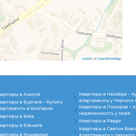
Leaflet
| ©
OpenStreetMap
Квартиры в Несебре – К
вартиры в Ахелой
апартаменты у Черного 
вартиры в Бургасе – Купить
Квартиры в Поморие – 
партаменты в Болгарии
недвижимость у моря
вартиры в Бяла
Квартиры в Равде
вартиры в Елените
Квартиры в Святом Влас
вартиры в Кошарице
Апартаменты у Черного