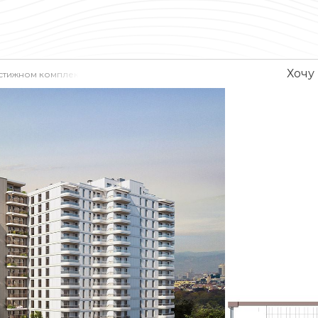
Хочу
естижном комплексе в районе Лозенец, София