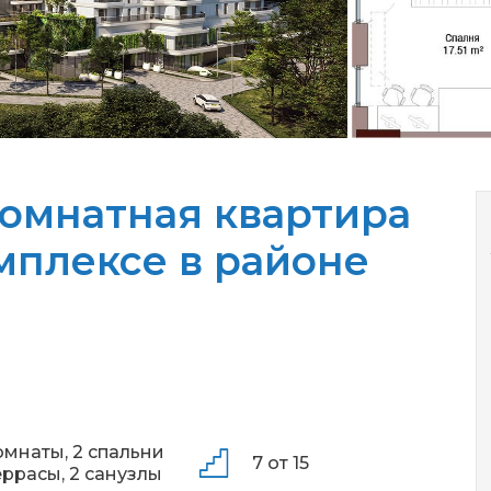
комнатная квартира
мплексе в районе
омнаты,
2 спальни
7 от 15
еррасы,
2 санузлы