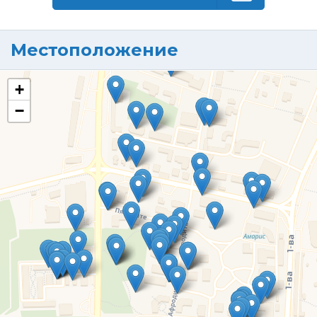
Местоположение
+
−