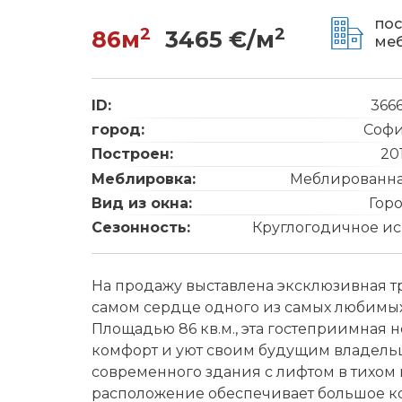
пос
2
2
86м
3465 €/м
ме
ID:
366
город:
Соф
Построен:
20
Меблировка:
Меблированн
Вид из окна:
Гор
Сезонность:
Круглогодичное ис
На продажу выставлена эксклюзивная т
самом сердце одного из самых любимы
Площадью 86 кв.м., эта гостеприимная
комфорт и уют своим будущим владельц
современного здания с лифтом в тихом
расположение обеспечивает большое кол