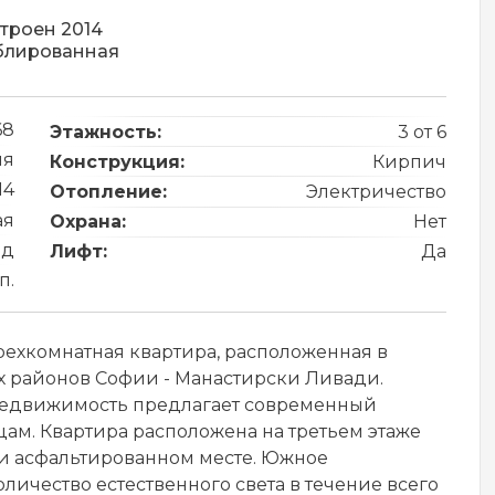
троен 2014
блированная
68
Этажность:
3 от 6
ия
Конструкция:
Кирпич
14
Отопление:
Электричество
ая
Охрана:
Нет
од
Лифт:
Да
п.
рехкомнатная квартира, расположенная в
х районов Софии - Манастирски Ливади.
 недвижимость предлагает современный
ам. Квартира расположена на третьем этаже
 и асфальтированном месте. Южное
ичество естественного света в течение всего