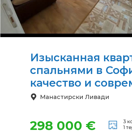
Изысканная квар
спальнями в Софи
качество и совре
Манастирски Ливади
298 000 €
3 к
1 т