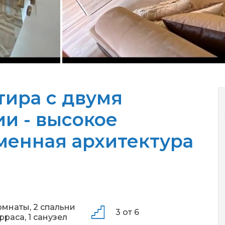
тира с двумя
и - высокое
менная архитектура
омнаты,
2 спальни
3 от 6
ерраса,
1 санузел