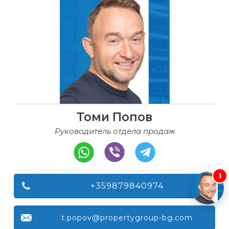
Томи Попов
Руководитель отдела продаж
1
+359879840974
t.popov@propertygroup-bg.com