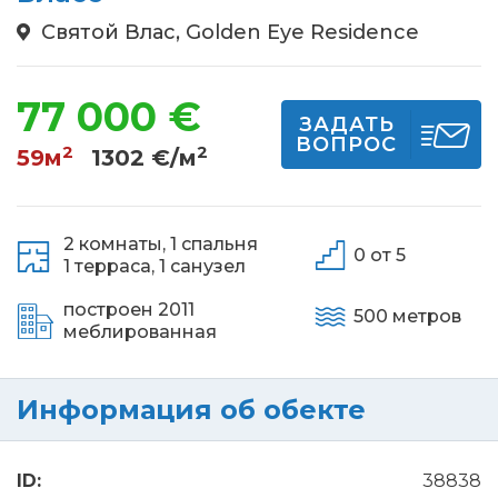
Святой Влас, Golden Eye Residence
77 000 €
ЗАДАТЬ
ВОПРОС
2
2
59м
1302 €/м
2 комнаты,
1 спальня
0 от 5
1 терраса,
1 санузел
построен 2011
500 метров
меблированная
Информация об обекте
ID:
38838