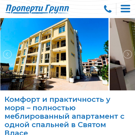
Комфорт и практичность у
моря – полностью
меблированный апартамент с
одной спальней в Святом
Власе