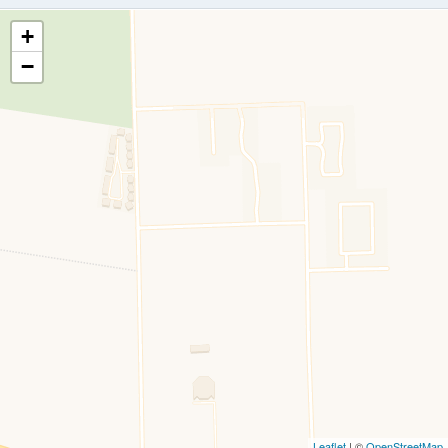
+
−
Leaflet
| ©
OpenStreetMap