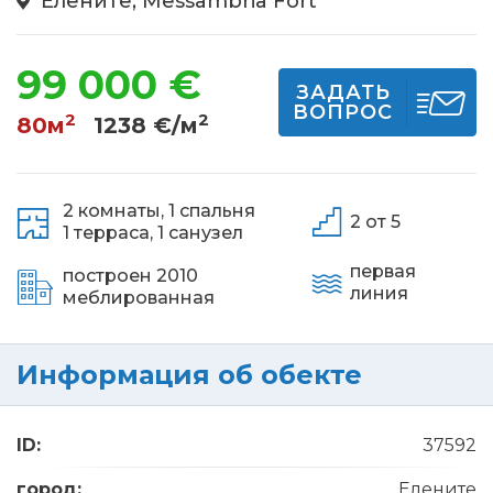
Елените, Messambria Fort
99 000 €
ЗАДАТЬ
ВОПРОС
2
2
80м
1238 €/м
2 комнаты,
1 спальня
2 от 5
1 терраса,
1 санузел
первая
построен 2010
линия
меблированная
Информация об обекте
ID:
37592
город:
Елените