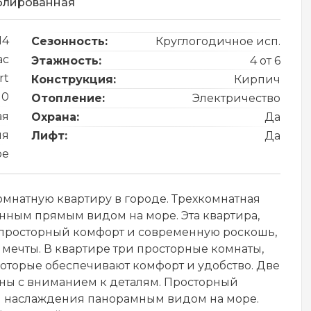
блированная
14
Сезонность:
Круглогодичное исп.
ас
Этажность:
4 от 6
rt
Конструкция:
Кирпич
10
Отопление:
Электричество
ая
Охрана:
Да
ия
Лифт:
Да
ре
мнатную квартиру в городе. Трехкомнатная
нным прямым видом на море. Эта квартира,
е просторный комфорт и современную роскошь,
мечты. В квартире три просторные комнаты,
оторые обеспечивают комфорт и удобство. Две
ы с вниманием к деталям. Просторный
и наслаждения панорамным видом на море.