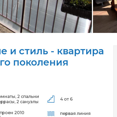
е и стиль - квартира
ого поколения
омнаты,
2 спальни
4 от 6
еррасы,
2 санузлы
троен 2010
первая линия