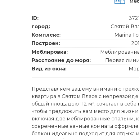
ме
ID:
372
город:
Святой Вл
Комплекс:
Marina Fo
Построен:
20
Меблировка:
Меблированн
Расстояние до моря:
Первая лин
Вид из окна:
Мо
Представляем вашему вниманию трехко
квартира в Святом Власе с непревзойде
общей площадью 112 м², сочетает в себ
чтобы предложить вам место для жизни 
включая две меблированные спальни, к
современные ванные комнаты оформлен
балкон идеально подходит для отдыха 