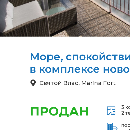
Море, спокойстви
в комплексе нов
Святой Влас, Marina Fort
ПРОДАН
3 к
2 т
пос