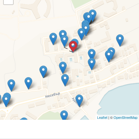
Leaflet
| ©
OpenStreetMap