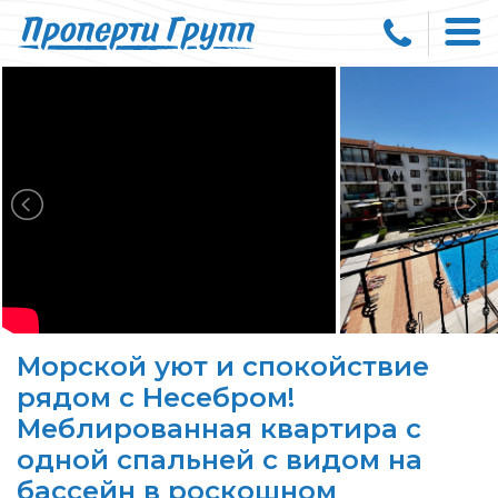
Морской уют и спокойствие
рядом с Несебром!
Меблированная квартира с
одной спальней с видом на
бассейн в роскошном