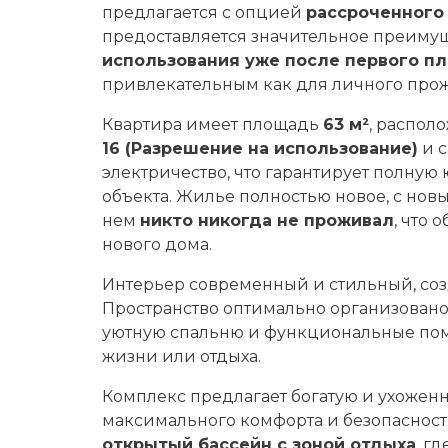
предлагается с опцией
рассроченного 
предоставляется значительное преиму
использования уже после первого п
привлекательным как для личного прожи
Квартира имеет площадь
63 м²
, распол
16 (Разрешение на использование)
и с
электричество, что гарантирует полную
объекта. Жилье полностью новое, с нов
нем
никто никогда не проживал
, что
нового дома.
Интерьер современный и стильный, соз
Пространство оптимально организовано
уютную спальню и функциональные по
жизни или отдыха.
Комплекс предлагает богатую и ухожен
максимального комфорта и безопасност
открытый бассейн с зоной отдыха
, г