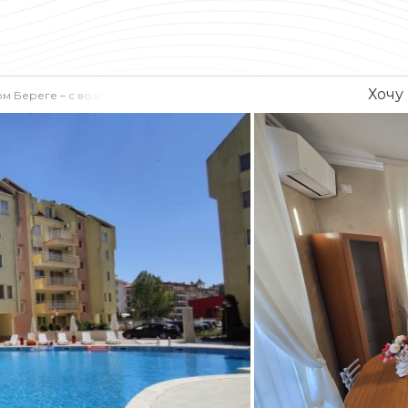
Хочу
ом Береге – с возможностью рассроченного платежа, готова к испо