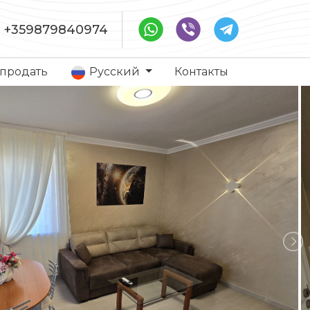
+359879840974
 продать
Русский
Контакты
льзованию