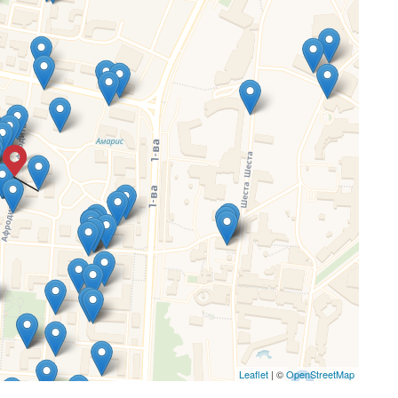
Leaflet
| ©
OpenStreetMap