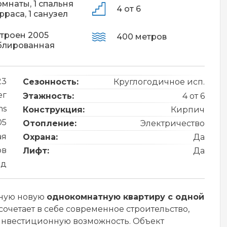
омнаты,
1 спальня
4 от 6
ерраса,
1 санузел
троен 2005
400 метров
блированная
23
Сезонность:
Круглогодичное исп.
ег
Этажность:
4 от 6
ms
Конструкция:
Кирпич
05
Отопление:
Электричество
ая
Охрана:
Да
ов
Лифт:
Да
од
чную новую
однокомнатную квартиру с одной
сочетает в себе современное строительство,
нвестиционную возможность. Объект