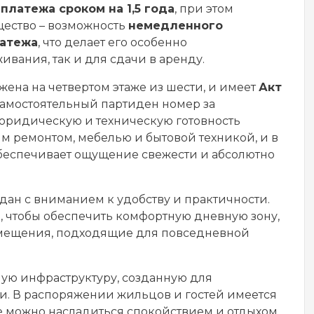
платежа сроком на 1,5 года
, при этом
щество – возможность
немедленного
латежа
, что делает его особенно
вания, так и для сдачи в аренду.
ожена на четвертом этаже из шести, и имеет
Акт
амостоятельный партиден номер за
 юридическую и техническую готовность
ым ремонтом, мебелью и бытовой техникой, и в
 обеспечивает ощущение свежести и абсолютно
дан с вниманием к удобству и практичности.
, чтобы обеспечить комфортную дневную зону,
мещения, подходящие для повседневной
ную инфраструктуру, созданную для
и. В распоряжении жильцов и гостей имеется
де можно насладиться спокойствием и отдыхом