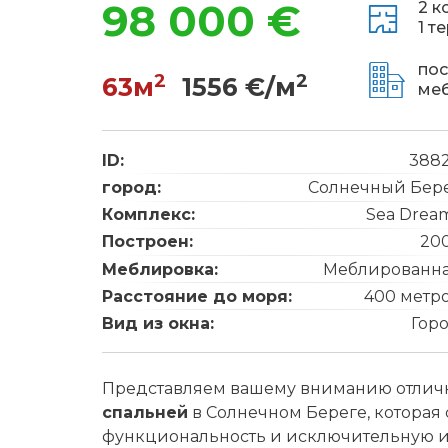
98 000 €
2 к
1 т
пос
2
2
63м
1556 €/м
ме
ID:
388
город:
Солнечный Бер
Комплекс:
Sea Drea
Построен:
20
Меблировка:
Меблированн
Расстояние до моря:
400 метр
Вид из окна:
Гор
Представляем вашему вниманию отли
спальней
в Солнечном Береге, которая 
функциональность и исключительную и