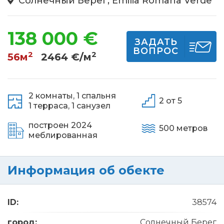
Солнечный Берег, Emilia Romana Verde
138 000 €
ЗАДАТЬ
ВОПРОС
2
2
56м
2464 €/м
2 комнаты,
1 спальня
2 от 5
1 терраса,
1 санузел
построен 2024
500 метров
меблированная
Информация об обекте
ID:
38574
город:
Солнечный Берег