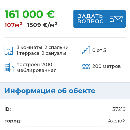
161 000 €
ЗАДАТЬ
ВОПРОС
2
2
107м
1509 €/м
3 комнаты,
2 спальни
0 от 5
1 терраса,
2 санузлы
построен 2010
200 метров
меблированная
Информация об обекте
ID:
37219
город:
Ахелой