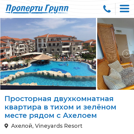
Просторная двухкомнатная
квартира в тихом и зелёном
месте рядом с Ахелоем
Ахелой, Vineyards Resort