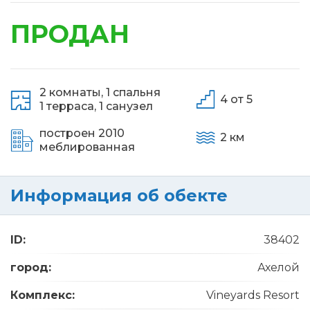
ПРОДАН
2 комнаты,
1 спальня
4 от 5
1 терраса,
1 санузел
построен 2010
2 км
меблированная
Информация об обекте
ID:
38402
город:
Ахелой
Комплекс:
Vineyards Resort