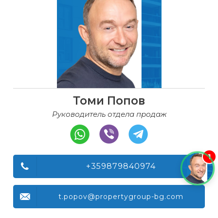
Томи Попов
Руководитель отдела продаж
1
+359879840974
t.popov@propertygroup-bg.com