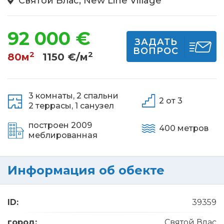
Святой Влас, New Line Village
92 000 €
ЗАДАТЬ
ВОПРОС
2
2
80м
1150 €/м
3 комнаты,
2 спальни
2 от 3
2 террасы,
1 санузел
построен 2009
400 метров
меблированная
Информация об обекте
ID:
39359
город:
Святой Влас