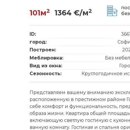
пос
2
2
101м
1364 €/м
без
ID:
366
город:
Соф
Построен:
20
Меблировка:
Без мебе
Вид из окна:
Гор
Сезонность:
Круглогодичное ис
Представляем вашему вниманию эксклю
расположенную в престижном районе Гор
себе комфорт и функциональность, пре
образа жизни. Квартира общей площадью
включающую светлую гостиную с кухонн
ванную комнату. Гостиная и спальня ор