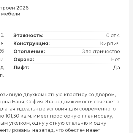
троен 2026
 мебели
12
Этажность:
0 от 4
ия
Конструкция:
Кирпич
26
Отопление:
Электричество
ли
Охрана:
Нет
од
Лифт:
Да
п.
зивную двухкомнатную квартиру со двором,
на Баня, София. Эта недвижимость сочетает в
длагая идеальные условия для современного
 101,30 кв.м. имеет просторную планировку,
ым уголком, одну уютную спальню и одну
иентированы на запад, что обеспечивает