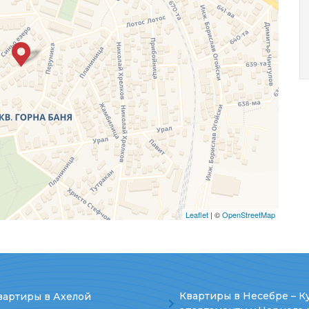
Leaflet
| ©
OpenStreetMap
Квартиры в Несебре – К
вартиры в Ахелой