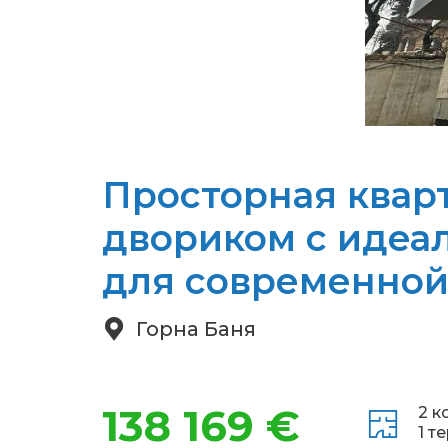
Просторная квар
двориком с идеа
для современной
Горна Баня
138 169 €
2 к
1 т