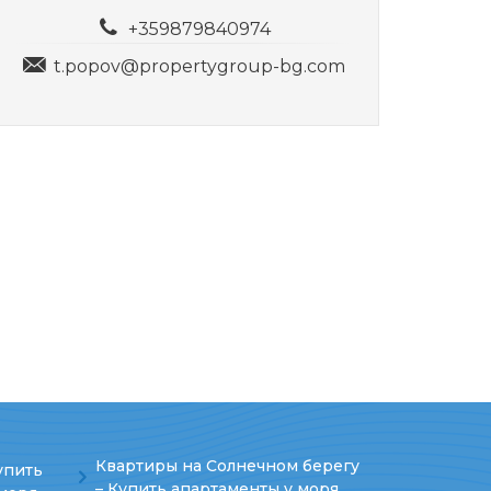
+359879840974
t.popov@propertygroup-bg.com
Квартиры на Солнечном берегу
упить
– Купить апартаменты у моря