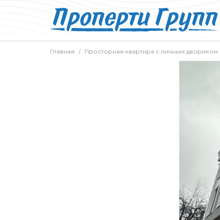
Главная
Просторная квартира с личным двориком