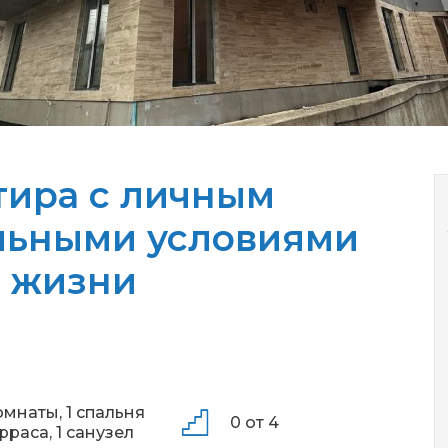
тира с личным
льными условиями
 жизни
омнаты,
1 спальня
0 от 4
ерраса,
1 санузел