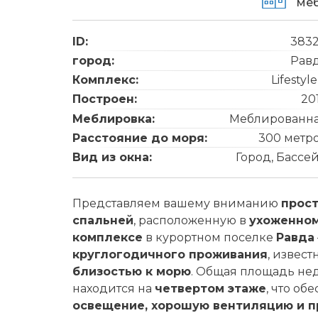
ме
ID:
383
город:
Рав
Комплекс:
Lifestyle
Построен:
20
Меблировка:
Меблированн
Расстояние до моря:
300 метр
Вид из окна:
Город, Бассе
Представляем вашему вниманию
прост
спальней
, расположенную в
ухоженном
комплексе
в курортном поселке
Равда
круглогодичного проживания
, извес
близостью к морю
. Общая площадь не
находится на
четвертом этаже
, что об
освещение, хорошую вентиляцию и п