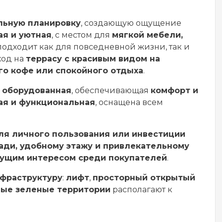
льную планировку
, создающую ощущение
ая и уютная
, с местом для
мягкой мебели,
 подходит как для повседневной жизни, так и
ход на
террасу с красивым видом на
го кофе или спокойного отдыха
.
о оборудованная
, обеспечивающая
комфорт и
ая и функциональная
, оснащена всем
я личного пользования или инвестиции
ди, удобному этажу и привлекательному
тущим интересом среди покупателей
.
нфраструктуру
:
лифт
,
просторный открытый
ые зеленые территории
располагают к