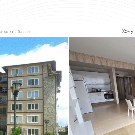
Хочу
видом на бассейн в Равде