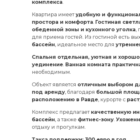
комплекса
.
Квартира имеет
удобную и функциона
простора и комфорта
.
Гостиная светл
обеденной зоны и кухонного уголка
,
для приема гостей. Из гостиной есть вы
бассейн
, идеальное место для
утренне
Спальня отдельная, уютная и хорош
уединение
.
Ванная комната практичн
необходимым.
Объект является
отличным выбором дл
под аренду
, благодаря
большой площа
расположению в Равде
, курорте с
рас
Комплекс предлагает
качественную и
бассейн
, а также
фитнес-зону
.
Ухоженн
отдыху и прогулкам.
Такса поддержки: 300 евро в год.