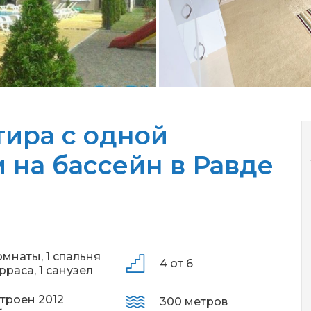
тира с одной
 на бассейн в Равде
омнаты,
1 спальня
4 от 6
ерраса,
1 санузел
троен 2012
300 метров