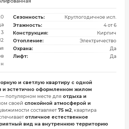
блированная
20
Сезонность:
Круглогодичное исп.
да
Этажность:
4 от 6
 3
Конструкция:
Кирпич
12
Отопление:
Электричество
ая
Охрана:
Да
ов
Лифт:
Да
йн
орную и светлую квартиру с одной
 и эстетично оформленном жилом
— популярном месте для
отдыха и
тном своей
спокойной атмосферой и
движимости составляет
75 м2
, квартира
еспечивает
отличное естественное
риятный вид на внутреннюю территорию