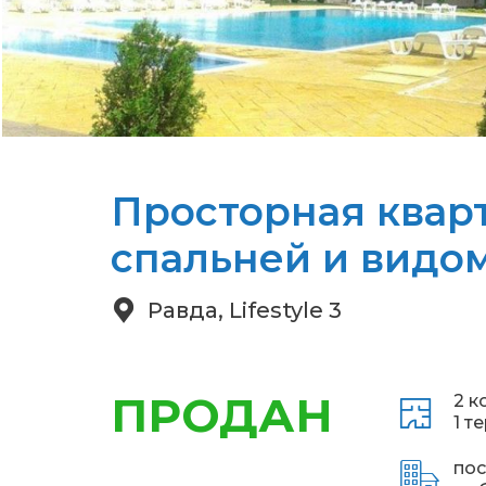
Просторная квар
спальней и видом
Равда, Lifestyle 3
ПРОДАН
2 к
1 т
пос