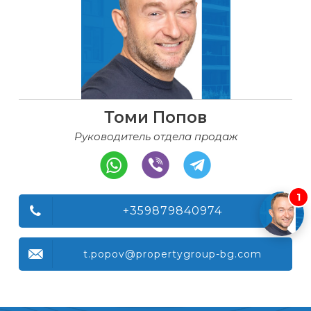
Томи Попов
Руководитель отдела продаж
1
+359879840974
t.popov@propertygroup-bg.com