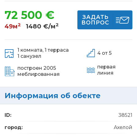
72 500 €
ЗАДАТЬ
ВОПРОС
2
2
49м
1480 €/м
1 комната,
1 терраса
4 от 5
1 санузел
первая
построен 2005
линия
меблированная
Информация об обекте
ID:
38521
город:
Ахелой