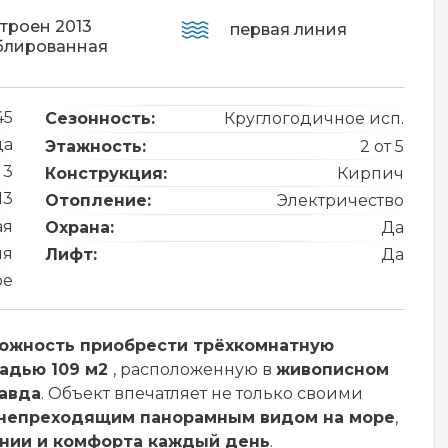
троен 2013
первая линия
блированная
45
Сезонность:
Круглогодичное исп.
да
Этажность:
2 от 5
 3
Конструкция:
Кирпич
13
Отопление:
Электричество
ая
Охрана:
Да
ия
Лифт:
Да
ре
ожность приобрести трёхкомнатную
адью 109 м2
, расположенную в
живописном
авда
. Объект впечатляет не только своими
непреходящим панорамным видом на море
,
онии и комфорта каждый день
.