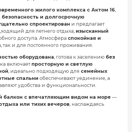
овременного жилого комплекса с Актом 16
,
 безопасность и долгосрочную
тщательно спроектирован
и предлагает
дходящий для летнего отдыха,
изысканный
обного доступа. Атмосфера
спокойная и
а, так и для постоянного проживания.
ностью оборудована
, готова к заселению
без
вка включает
просторную и светлую
ной
, идеально подходящую для
семейных
ртные спальни
обеспечивают уединение, а
вляют удобства и функциональности.
й балкон с впечатляющим видом на море
—
отдыха или тихих вечеров
, наслаждаясь