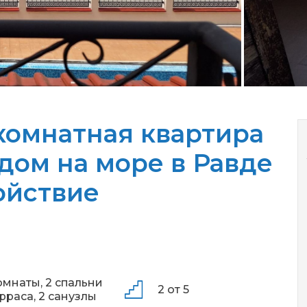
комнатная квартира
дом на море в Равде
ойствие
омнаты,
2 спальни
2 от 5
ерраса,
2 санузлы