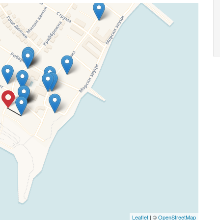
Leaflet
| ©
OpenStreetMap