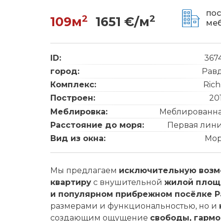
пос
2
2
109м
1651 €/м
ме
ID:
367
город:
Рав
Комплекс:
Rich
Построен:
20
Меблировка:
Меблированн
Расстояние до моря:
Первая лин
Вид из окна:
Мо
Мы предлагаем
исключительную возм
квартиру
с внушительной
жилой площ
и популярном прибрежном посёлке Р
размерами и функциональностью, но и
создающим ощущение
свободы, гарм