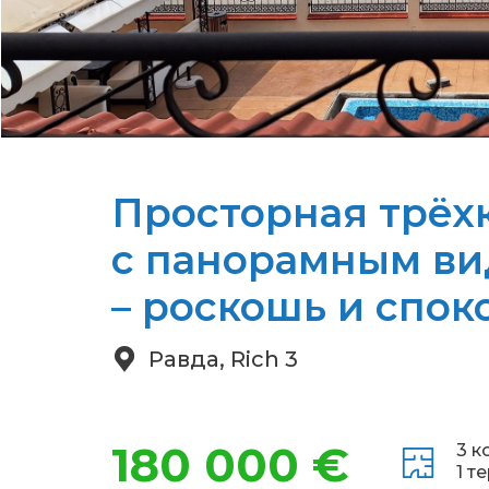
Просторная трёх
с панорамным ви
– роскошь и спок
Равда, Rich 3
180 000 €
3 к
1 т