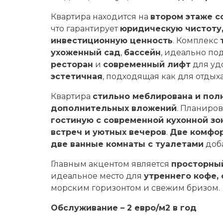
Квартира находится на
втором этаже с
что гарантирует
юридическую чистоту,
инвестиционную ценность
. Комплекс
ухоженный сад
,
бассейн
, идеально по
ресторан
и
современный лифт
для уд
эстетичная
, подходящая как для отдых
Квартира
стильно меблирована и пол
дополнительных вложений
. Планиро
гостиную с современной кухонной зо
встреч и уютных вечеров
.
Две комфо
две ванные комнаты с туалетами
доба
Главным акцентом является
просторны
идеальное место для
утреннего кофе, 
морским горизонтом и свежим бризом.
Обслуживание – 2 евро/м2 в год