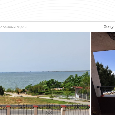
Хочу
норамным видом на море в Равде – роскошь и спокойствие