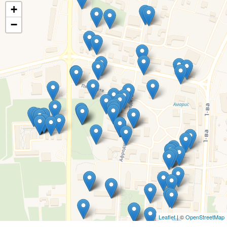
+
−
Leaflet
| ©
OpenStreetMap