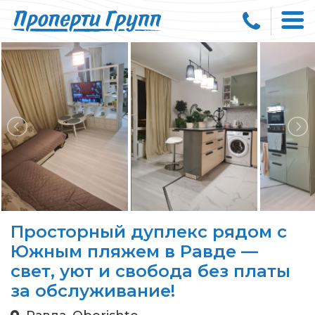
Просторный дуплекс рядом с
Южным пляжем в Равде —
свет, уют и свобода без платы
за обслуживание!