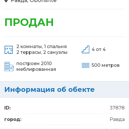
Равда, Oborishte
ПРОДАН
2 комнаты,
1 спальня
4 от 4
2 террасы,
2 санузлы
построен 2010
500 метров
меблированная
Информация об обекте
ID:
37878
город:
Равда