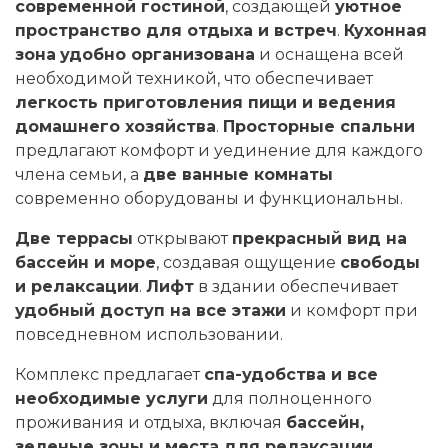
современной гостиной
, создающей
уютное
пространство для отдыха и встреч
.
Кухонная
зона
удобно организована
и оснащена всей
необходимой техникой, что обеспечивает
легкость приготовления пищи и ведения
домашнего хозяйства
.
Просторные спальни
предлагают комфорт и уединение для каждого
члена семьи, а
две ванные комнаты
современно оборудованы и функциональны.
Две террасы
открывают
прекрасный вид на
бассейн и море
, создавая ощущение
свободы
и релаксации
.
Лифт
в здании обеспечивает
удобный доступ на все этажи
и комфорт при
повседневном использовании.
Комплекс предлагает
спа-удобства и все
необходимые услуги
для полноценного
проживания и отдыха, включая
бассейн,
зеленые зоны и места для релаксации
.