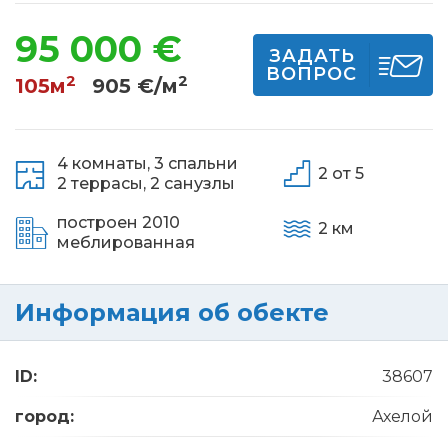
95 000 €
ЗАДАТЬ
ВОПРОС
2
2
105м
905 €/м
4 комнаты,
3 спальни
2 от 5
2 террасы,
2 санузлы
построен 2010
2 км
меблированная
Информация об обекте
ID:
38607
город:
Ахелой