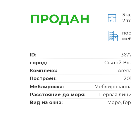
ПРОДАН
3 к
2 т
пос
ме
ID:
367
город:
Святой Вл
Комплекс:
Arena
Построен:
20
Меблировка:
Меблированн
Расстояние до моря:
Первая лин
Вид из окна:
Море, Го