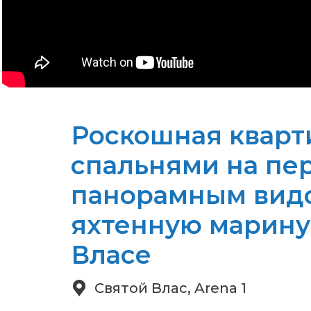
Роскошная кварт
спальнями на пе
панорамным видо
яхтенную марину 
Власе
Святой Влас, Arena 1