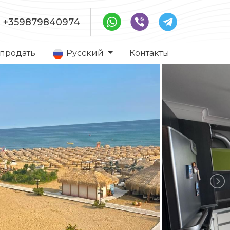
+359879840974
 продать
Русский
Контакты
ы в Святом Власе