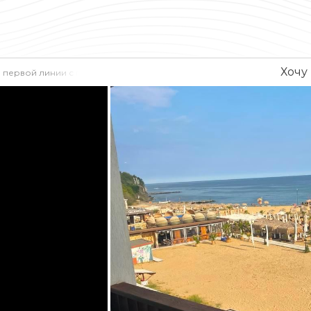
Хочу
 первой линии с панорамным видом на море, яхтенную марину и гор