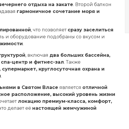
вечернего отдыха на закате
. Второй балкон
оздавая
гармоничное сочетание моря и
лированной
, что позволяет
сразу заселиться
ль и оборудование подобраны со вкусом и
ижимости
.
труктурой
, включая
два больших бассейна,
 спа-центр и фитнес-зал
. Также
 супермаркет, круглосуточная охрана и
й
.
ьнями в Святом Власе
является
отличной
ное расположение, высокий уровень жизни
очетает
локацию премиум-класса, комфорт,
 что делает её
настоящей жемчужиной