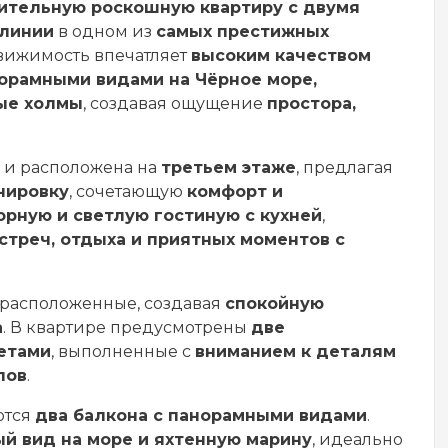
ительную роскошную квартиру с двумя
 линии
в одном из
самых престижных
вижимость впечатляет
высоким качеством
орамными видами на Чёрное море,
ые холмы
, создавая ощущение
простора,
и расположена на
третьем этаже
, предлагая
нировку
, сочетающую
комфорт и
орную и светлую гостиную с кухней
,
стреч, отдыха и приятных моментов с
 расположенные, создавая
спокойную
а
. В квартире предусмотрены
две
етами
, выполненные с
вниманием к деталям
лов
.
ются
два балкона с панорамными видами
.
й вид на море и яхтенную марину
, идеально