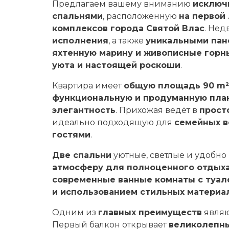
Предлагаем вашему вниманию
исключ
спальнями
, расположенную
на первой
комплексов города Святой Влас
. Нед
исполнения
, а также
уникальными пан
яхтенную марину и живописные горн
уюта и настоящей роскоши
.
Квартира имеет
общую площадь 90 m²
функциональную и продуманную пла
элегантность
. Прихожая ведёт в
прост
идеально подходящую для
семейных в
гостями
.
Две спальни
уютные, светлые и удобно
атмосферу для полноценного отдых
современные ванные комнаты с туал
и использованием стильных материа
Одним из
главных преимуществ
явля
Первый балкон открывает
великолепны