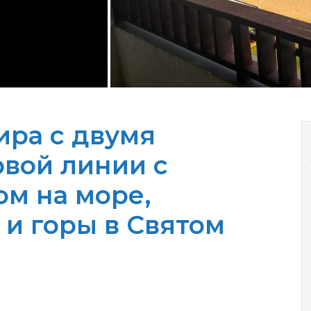
ира с двумя
рвой линии с
м на море,
и горы в Святом