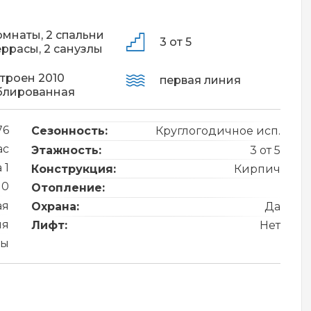
омнаты,
2 спальни
3 от 5
еррасы,
2 санузлы
троен 2010
первая линия
блированная
76
Сезонность:
Круглогодичное исп.
ас
Этажность:
3 от 5
 1
Конструкция:
Кирпич
10
Отопление:
ая
Охрана:
Да
ия
Лифт:
Нет
ры