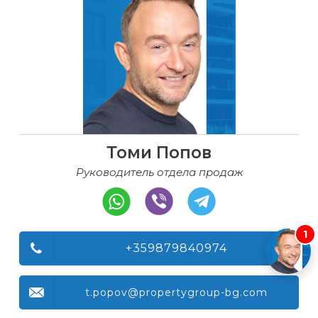
Томи Попов
Руководитель отдела продаж
1
+359879840974
t.popov@propertygroup-bg.com