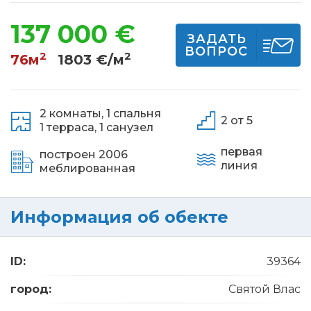
137 000 €
ЗАДАТЬ
ВОПРОС
2
2
76м
1803 €/м
2 комнаты,
1 спальня
2 от 5
1 терраса,
1 санузел
первая
построен 2006
линия
меблированная
Информация об обекте
ID:
39364
город:
Святой Влас