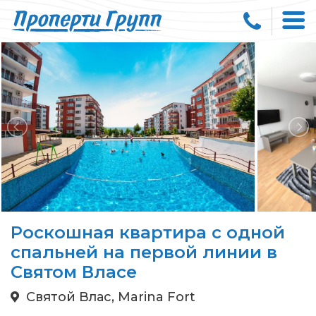
Роскошная квартира с одной
спальней на первой линии в
Святом Власе
Святой Влас, Marina Fort