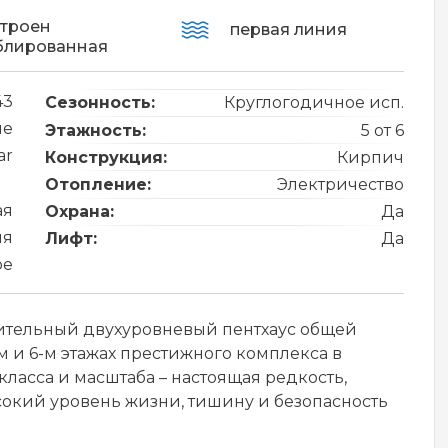
строен
первая линия
блированная
43
Сезонность:
Круглогодичное исп.
ие
Этажность:
5 от 6
ar
Конструкция:
Кирпич
Отопление:
Электричество
ая
Охрана:
Да
ия
Лифт:
Да
ре
тельный двухуровневый пентхаус общей
м и 6-м этажах престижного комплекса в
ласса и масштаба – настоящая редкость,
сокий уровень жизни, тишину и безопасность