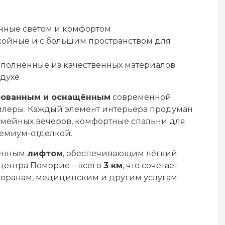
нные светом и комфортом
окойные и с большим пространством для
ыполненные из качественных материалов
здухе
рованным и оснащённым
современной
йлеры. Каждый элемент интерьера продуман
семейных вечеров, комфортные спальни для
ремиум-отделкой.
менным
лифтом
, обеспечивающим лёгкий
 центра Поморие – всего
3 км
, что сочетает
сторанам, медицинским и другим услугам.