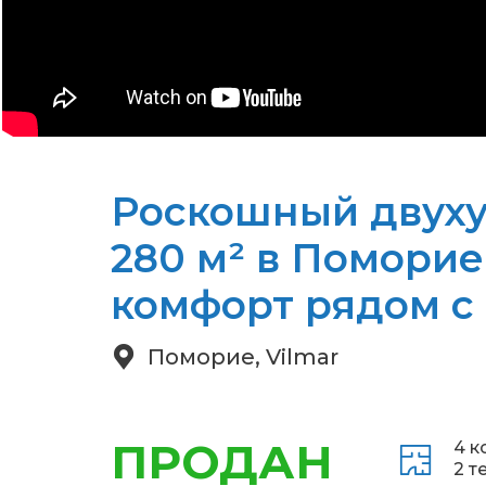
Роскошный двуху
280 м² в Поморие 
комфорт рядом с
Поморие, Vilmar
ПРОДАН
4 к
2 т