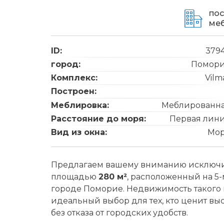
по
ме
ID:
379
город:
Помор
Комплекс:
Vilm
Построен:
Меблировка:
Меблированн
Расстояние до моря:
Первая лин
Вид из окна:
Мо
Предлагаем вашему вниманию исключи
площадью
280 м²
, расположенный на 5-
городе Поморие. Недвижимость такого к
идеальный выбор для тех, кто ценит вы
без отказа от городских удобств.