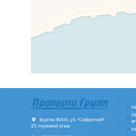
К
К
Бургас 8000, ул. "Софроний"
а
27, Нулевой этаж
К