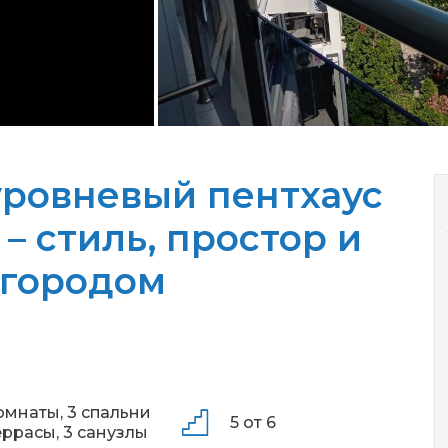
ровневый пентхаус
– стиль, простор и
 городом
омнаты,
3 спальни
5 от 6
еррасы,
3 санузлы