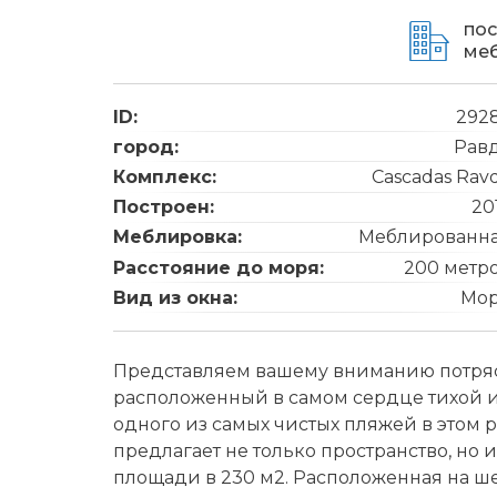
пос
ме
ID:
292
город:
Рав
Комплекс:
Cascadas Rav
Построен:
20
Меблировка:
Меблированн
Расстояние до моря:
200 метр
Вид из окна:
Мо
Представляем вашему вниманию потряс
расположенный в самом сердце тихой и 
одного из самых чистых пляжей в этом
предлагает не только пространство, но
площади в 230 м2. Расположенная на ш