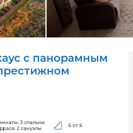
аус с панорамным
 престижном
омнаты,
3 спальни
6 от 6
ерраса,
2 санузлы