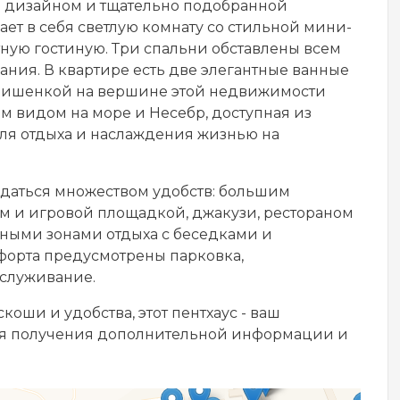
м дизайном и тщательно подобранной
ет в себя светлую комнату со стильной мини-
тную гостиную. Три спальни обставлены всем
ия. В квартире есть две элегантные ванные
Вишенкой на вершине этой недвижимости
м видом на море и Несебр, доступная из
для отдыха и наслаждения жизнью на
ждаться множеством удобств: большим
м и игровой площадкой, джакузи, рестораном
ьными зонами отдыха с беседками и
форта предусмотрены парковка,
бслуживание.
оши и удобства, этот пентхаус - ваш
ля получения дополнительной информации и