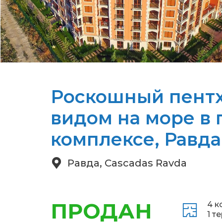
Роскошный пентх
видом на море в
комплексе, Равда
Равда, Cascadas Ravda
ПРОДАН
4 к
1 т