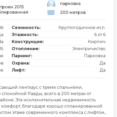
парковка
троен 2015
блированная
200 метров
86
Сезонность:
Круглогодичное исп.
да
Этажность:
6 от 6
da
Конструкция:
Кирпич
15
Отопление:
Электричество
ая
Паркинг:
Парковка
ов
Охрана:
Да
ре
Лифт:
Да
ающий пентхаус с тремя спальнями,
спокойной Равды, всего в 200 метрах от
 районе. Эта исключительная недвижимость
 и комфорт, благодаря хорошо спланированной
естом этаже современного комплекса с лифтом,