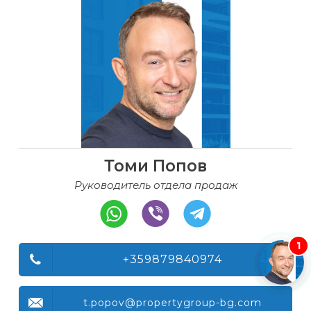
Томи Попов
Руководитель отдела продаж
1
+359879840974
t.popov@propertygroup-bg.com