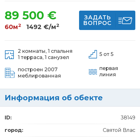
89 500 €
ЗАДАТЬ
ВОПРОС
2
2
60м
1492 €/м
2 комнаты,
1 спальня
5 от 5
1 терраса,
1 санузел
первая
построен 2007
линия
меблированная
Информация об обекте
ID:
38149
город:
Святой Влас