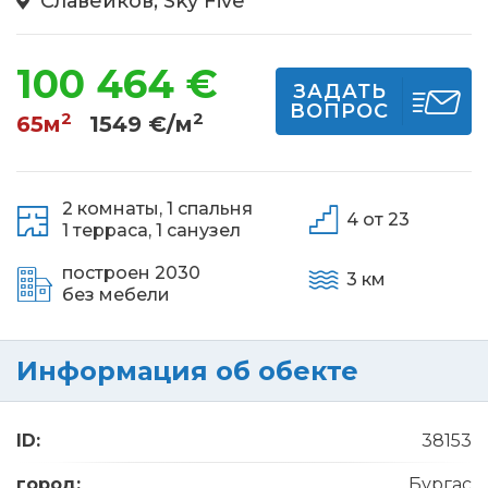
Славейков, Sky Five
100 464 €
ЗАДАТЬ
ВОПРОС
2
2
65м
1549 €/м
2 комнаты,
1 спальня
4 от 23
1 терраса,
1 санузел
построен 2030
3 км
без мебели
Информация об обекте
ID:
38153
город:
Бургас