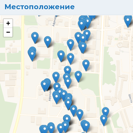
Местоположение
+
−