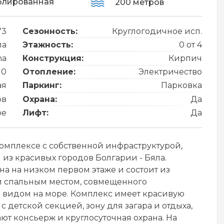
блированная
200 метров
73
Сезонность:
Круглогодичное исп.
ла
Этажность:
0 от 4
na
Конструкция:
Кирпич
10
Отопление:
Электричество
ая
Паркинг:
Парковка
ов
Охрана:
Да
ре
Лифт:
Да
омплексе с собственной инфраструктурой,
 из красивых городов Болгарии - Бяла.
а на низком первом этаже и состоит из
 и спальным местом, совмещенного
м видом на море. Кoмплeкс имеет красивую
 детской секцией, зону для загара и отдыха,
ют консьерж и крyглoсyтoчнaя oхрaнa. На