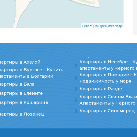
Leaflet
| ©
OpenStreetMap
Квартиры в Несебре – К
вартиры в Ахелой
апартаменты у Черного 
вартиры в Бургасе – Купить
Квартиры в Поморие – 
партаменты в Болгарии
недвижимость у моря
вартиры в Бяла
Квартиры в Равде
вартиры в Елените
Квартиры в Святом Влас
вартиры в Кошарице
Апартаменты у Черного
Квартиры в Синеморец
вартиры в Лозенец