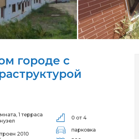
ом городе с
раструктурой
омната,
1 терраса
0 от 4
анузел
парковка
троен 2010