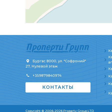
К
К
Бургас 8000, ул. "Софроний"
а
27, Нулевой этаж
К
+359879840974
К
К
КОНТАКТЫ
К
Copyright © 2006-2026 Property Group LTD