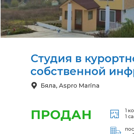
Студия в курортн
собственной инф
Бяла, Aspro Marina
ПРОДАН
1 к
1 с
пос