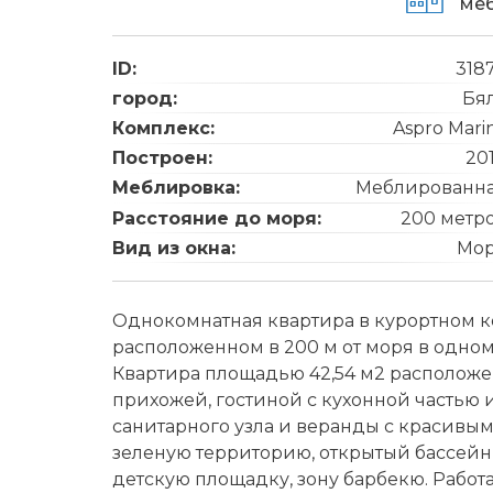
ме
ID:
318
город:
Бя
Комплекс:
Aspro Mari
Построен:
20
Меблировка:
Меблированн
Расстояние до моря:
200 метр
Вид из окна:
Мо
Однокомнатная квартира в курортном к
расположенном в 200 м от моря в одном
Квартира площадью 42,54 м2 расположен
прихожей, гостиной с кухонной частью
санитарного узла и веранды с красивы
зeлeную тeppитopию, открытый бacceйн с
детскую площадку, зону барбекю. Работа