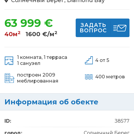
Солнечный Берег, Diamond Bay
63 999 €
ЗАДАТЬ
ВОПРОС
2
2
40м
1600 €/м
1 комната,
1 терраса
4 от 5
1 санузел
построен 2009
400 метров
меблированная
Информация об обекте
ID:
38577
город:
Солнечный Берег