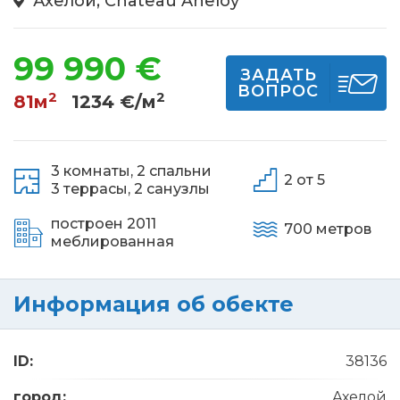
Ахелой, Chateau Aheloy
99 990 €
ЗАДАТЬ
ВОПРОС
2
2
81м
1234 €/м
3 комнаты,
2 спальни
2 от 5
3 террасы,
2 санузлы
построен 2011
700 метров
меблированная
Информация об обекте
ID:
38136
город:
Ахелой