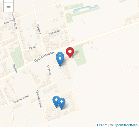
−
Leaflet
| ©
OpenStreetMap