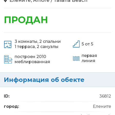
Елените, Amore / Taliana Beach
ПРОДАН
3 комнаты,
2 спальни
5 от 5
1 терраса,
2 санузлы
первая
построен 2010
линия
меблированная
Информация об обекте
ID:
36812
город:
Елените