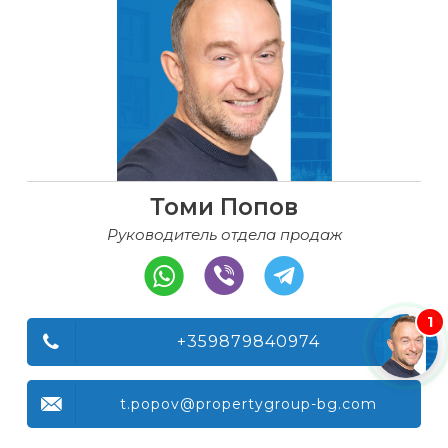
Томи Попов
Руководитель отдела продаж
1
+359879840974
t.popov@propertygroup-bg.com