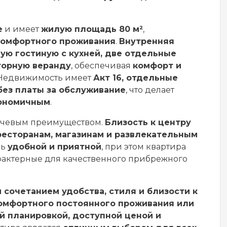
е
и имеет
жилую площадь 80 м²
,
комфортного проживания
.
Внутренняя
ую гостиную с кухней, две отдельные
торную веранду
, обеспечивая
комфорт и
 Недвижимость имеет
Акт 16, отдельные
 без платы за обслуживание
, что делает
кономичным
.
ючевым преимуществом.
Близость к центру
ресторанам, магазинам и развлекательным
нь
удобной и приятной
, при этом квартира
арактерные для качественного прибрежного
сочетанием удобства, стиля и близости к
омфортного постоянного проживания или
й планировкой, доступной ценой и