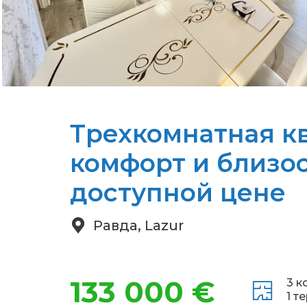
Трехкомнатная кв
комфорт и близос
доступной цене
Равда, Lazur
133 000 €
3 к
1 т