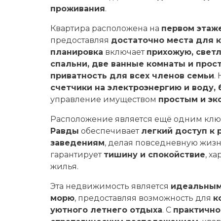
проживания
.
Квартира расположена на
первом этаж
предоставляя
достаточно места для 
планировка
включает
прихожую, светл
спальни, две ванные комнаты и прос
приватность для всех членов семьи
.
счетчики на электроэнергию и воду,
управление имуществом
простым и э
Расположение является ещё одним кл
Равды
обеспечивает
легкий доступ к 
заведениям
, делая повседневную жиз
гарантирует
тишину и спокойствие
, х
жилья.
Эта недвижимость является
идеальным 
морю
, предоставляя возможность для
к
уютного летнего отдыха
. С
практично