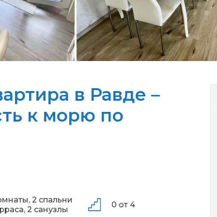
артира в Равде –
ть к морю по
омнаты,
2 спальни
0 от 4
ерраса,
2 санузлы