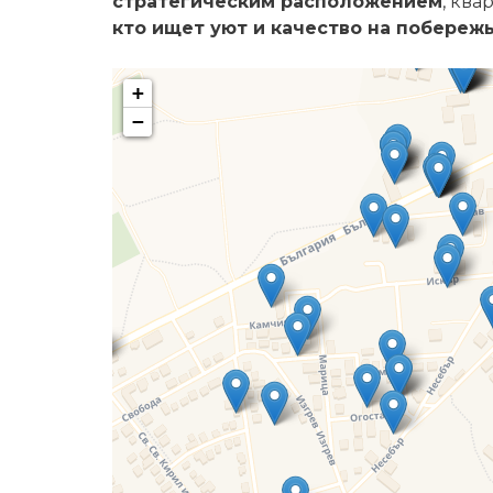
стратегическим расположением
, ква
кто ищет уют и качество на побереж
+
−