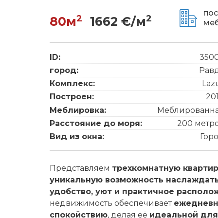
пос
2
2
80м
1662 €/м
ме
ID:
350
город:
Рав
Комплекс:
Laz
Построен:
20
Меблировка:
Меблированн
Расстояние до моря:
200 метр
Вид из окна:
Гор
Представляем
трехкомнатную квартир
уникальную возможность наслаждать
удобство, уют и практичное располо
недвижимость обеспечивает
ежедневны
спокойствию
, делая её
идеальной для