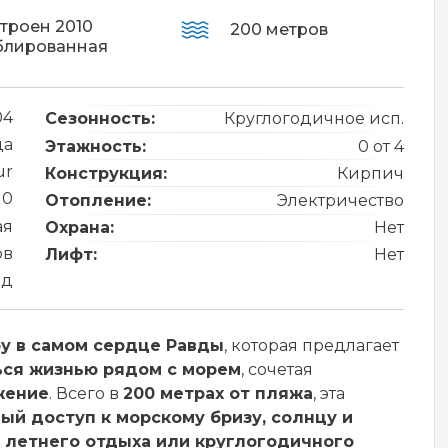
троен 2010
200 метров
блированная
04
Сезонность:
Круглогодичное исп.
да
Этажность:
0 от 4
ur
Конструкция:
Кирпич
10
Отопление:
Электричество
ая
Охрана:
Нет
ов
Лифт:
Нет
од
у в самом сердце Равды
, которая предлагает
ся жизнью рядом с морем
, сочетая
жение
. Всего в
200 метрах от пляжа
, эта
й доступ к морскому бризу, солнцу и
 летнего отдыха или круглогодичного