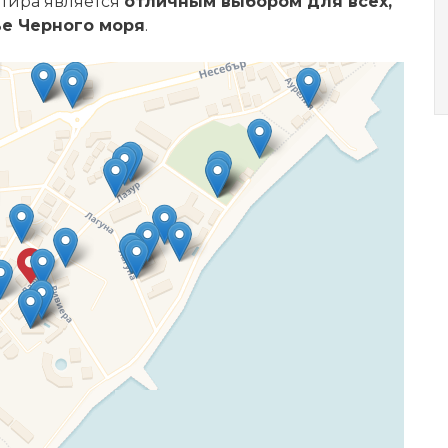
ртира является
отличным выбором для всех,
ье Черного моря
.