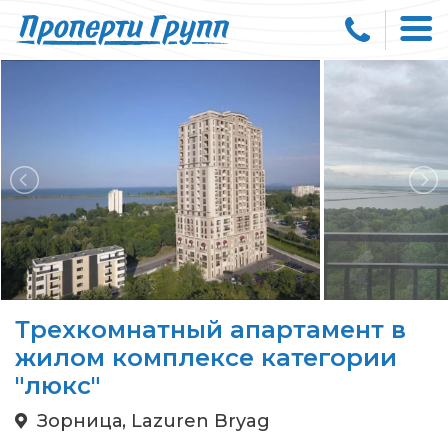
Трехкомнатный апартамент в
жилом комплексе категории
"люкс"
Зорница, Lazuren Bryag