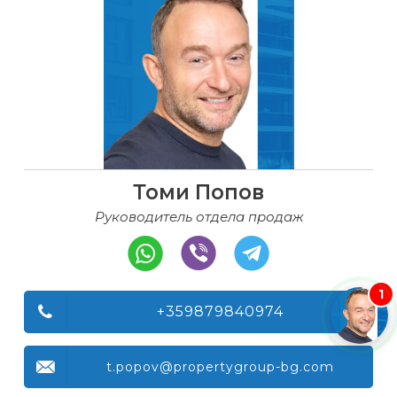
Томи Попов
Руководитель отдела продаж
1
+359879840974
t.popov@propertygroup-bg.com