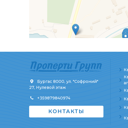
К
К
Бургас 8000, ул. "Софроний"
а
27, Нулевой этаж
К
+359879840974
К
К
КОНТАКТЫ
К