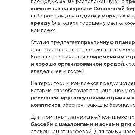
площадью
34 м²
, расположенную на
тре
комплекса на курорте Солнечный бе
выбором как для
отдыха у моря
, так и
аренду
благодаря хорошему расположен
комплекс.
Студия предлагает
практичную планир
для приятного проведения летних меся
Комплекс отличается
современным стр
и хорошо организованной средой
, со
владельцев и гостей.
На территории комплекса предусмотр
которые способствуют полноценному от
ресепшен, круглосуточная охрана и 
комплекса
, обеспечивающие безопаснос
Для приятных летних дней комплекс п
бассейн с шезлонгами и зонами для 
спокойной атмосферой. Для самых мал