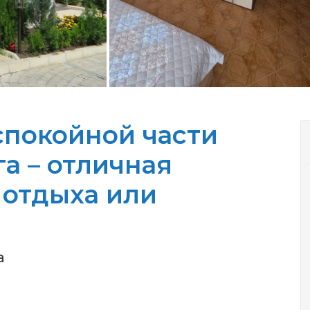
спокойной части
а – отличная
 отдыха или
a