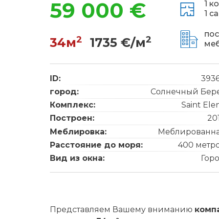
59 000 €
1 к
1 с
пос
2
2
34м
1735 €/м
ме
ID:
393
город:
Солнечный Бер
Комплекс:
Saint Ele
Построен:
20
Меблировка:
Меблированн
Расстояние до моря:
400 метр
Вид из окна:
Гор
Представляем Вашему вниманию
комп