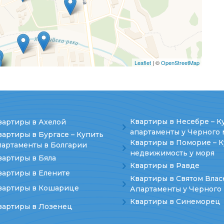
Leaflet
| ©
OpenStreetMap
Квартиры в Несебре – К
вартиры в Ахелой
апартаменты у Черного 
вартиры в Бургасе – Купить
Квартиры в Поморие – 
партаменты в Болгарии
недвижимость у моря
вартиры в Бяла
Квартиры в Равде
вартиры в Елените
Квартиры в Святом Влас
вартиры в Кошарице
Апартаменты у Черного
Квартиры в Синеморец
вартиры в Лозенец