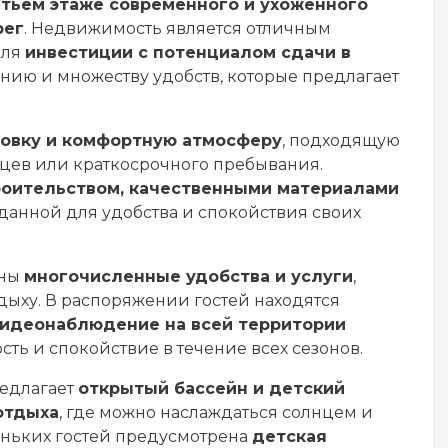
тьем этаже современного и ухоженного
рег
. Недвижимость является отличным
 для
инвестиции с потенциалом сдачи в
ию и множеству удобств, которые предлагает
овку и комфортную атмосферу
, подходящую
цев или краткосрочного пребывания.
оительством, качественными материалами
зданной для удобства и спокойствия своих
ены
многочисленные удобства и услуги
,
дыху. В распоряжении гостей находятся
видеонаблюдение на всей территории
ть и спокойствие в течение всех сезонов.
редлагает
открытый бассейн и детский
отдыха
, где можно наслаждаться солнцем и
еньких гостей предусмотрена
детская