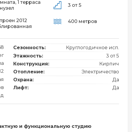
омната,
1 терраса
3 от 5
анузел
троен 2012
400 метров
блированная
68
Сезонность:
Круглогодичное исп.
ег
Этажность:
3 от 5
na
Конструкция:
Кирпич
12
Отопление:
Электричество
ая
Охрана:
Да
ов
Лифт:
Да
од
актную и функциональную студию