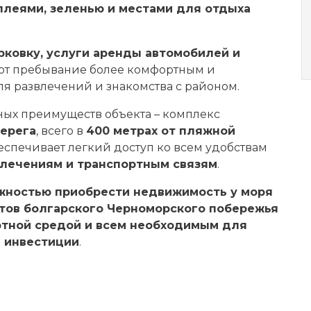
ллеями, зеленью и местами для отдыха
рковку, услуги аренды автомобилей и
ают пребывание более комфортным и
я развлечений и знакомства с районом.
ных преимуществ объекта – комплекс
берега
, всего в
400 метрах от пляжной
беспечивает легкий доступ ко всем удобствам
влечениям и транспортным связям
.
жностью приобрести недвижимость у моря
ртов болгарского Черноморского побережья
тной средой и всем необходимым для
 инвестиции
.