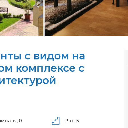
нты с видом на
ом комплексе с
итектурой
омнаты,
0
3 от 5