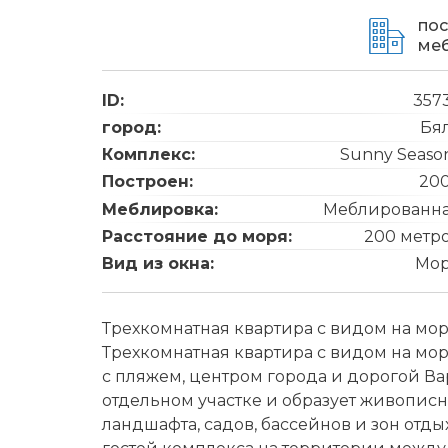
пос
ме
ID:
357
город:
Бя
Комплекс:
Sunny Seaso
Построен:
20
Меблировка:
Меблированн
Расстояние до моря:
200 метр
Вид из окна:
Мо
Трехкомнатная квартира с видом на мор
Трехкомнатная квартира с видом на мор
с пляжем, центром города и дорогой Ва
отдельном участке и образует живопис
ландшафта, садов, бассейнов и зон отды