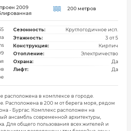
троен 2009
200 метров
блированная
35
Сезонность:
Круглогодичное исп.
ла
Этажность:
3 от 5
ns
Конструкция:
Кирпич
09
Отопление:
Электричество
ая
Охрана:
Да
ов
Лифт:
Да
ре
е расположена в комплексе в городе.
е. Расположена в 200 м от берега моря, рядом
рна - Бургас. Комплекс расположен на
ный ансамбль современной архитектуры,
ха. Для общего пользования всех жителей и