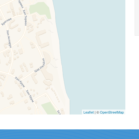
Leaflet
| ©
OpenStreetMap